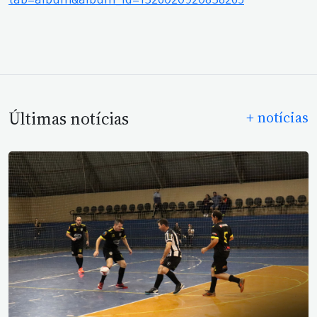
tab=album&album_id=1326020920838265
Últimas notícias
+ notícias