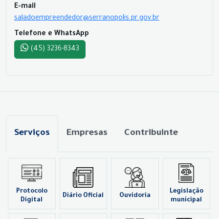
E-mail
saladoempreendedor@serranopolis.pr.gov.br
Telefone e WhatsApp
(45) 3236-8343
Serviços
Empresas
Contribuinte
Protocolo
Legislação
Diário Oficial
Ouvidoria
Digital
municipal