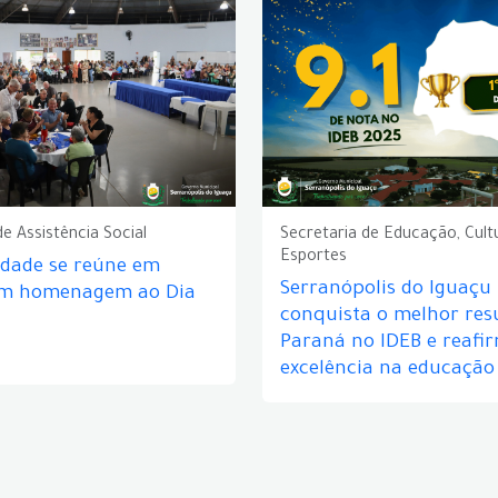
de Assistência Social
Secretaria de Educação, Cult
Esportes
idade se reúne em
Serranópolis do Iguaçu
em homenagem ao Dia
conquista o melhor res
Paraná no IDEB e reafi
excelência na educação