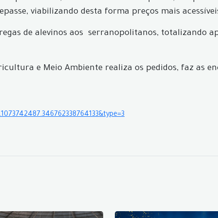
epasse, viabilizando desta forma preços mais acessívei
regas de alevinos aos serranopolitanos, totalizando a
ricultura e Meio Ambiente realiza os pedidos, faz as en
9.1073742487.346762338764133&type=3