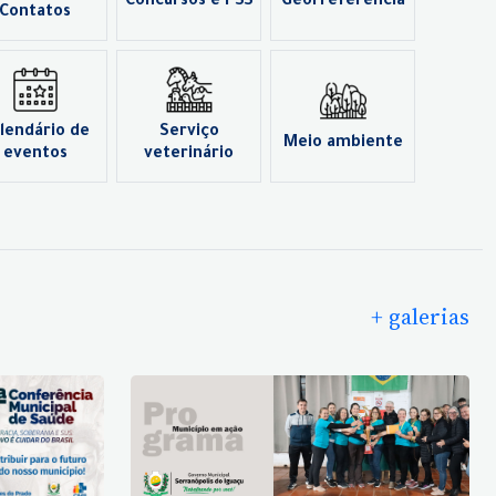
Concursos e PSS
Georreferência
Contatos
lendário de
Serviço
Meio ambiente
eventos
veterinário
+ galerias