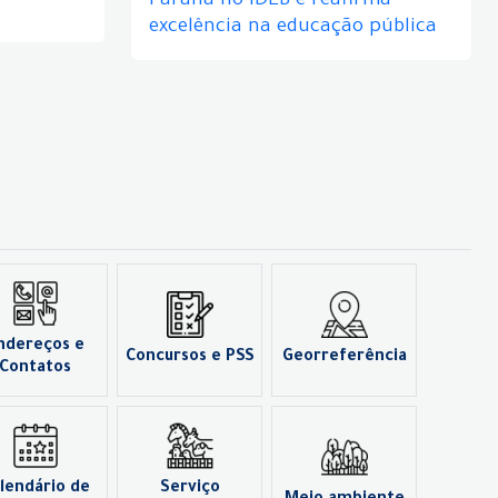
Paraná no IDEB e reafirma
excelência na educação pública
ndereços e
Concursos e PSS
Georreferência
Contatos
lendário de
Serviço