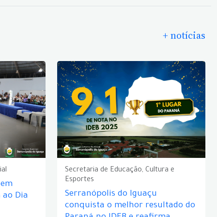
+ notícias
ial
Secretaria de Educação, Cultura e
Esportes
e em
Serranópolis do Iguaçu
ao Dia
conquista o melhor resultado do