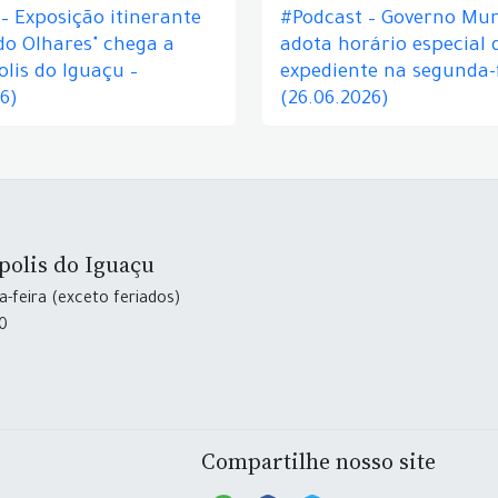
– Exposição itinerante
#Podcast – Governo Mun
do Olhares" chega a
adota horário especial 
lis do Iguaçu –
expediente na segunda-f
26)
(26.06.2026)
polis do Iguaçu
-feira (exceto feriados)
30
Compartilhe nosso site