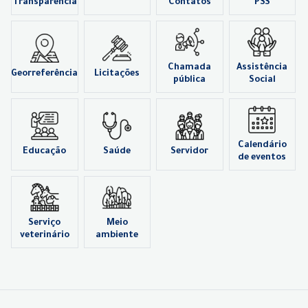
Transparência
Contatos
PSS
Chamada
Assistência
Georreferência
Licitações
pública
Social
Calendário
Educação
Saúde
Servidor
de eventos
Serviço
Meio
veterinário
ambiente