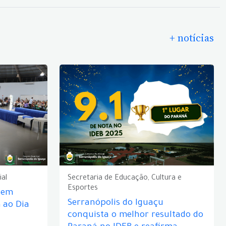
+ notícias
ial
Secretaria de Educação, Cultura e
Esportes
e em
Serranópolis do Iguaçu
ao Dia
conquista o melhor resultado do