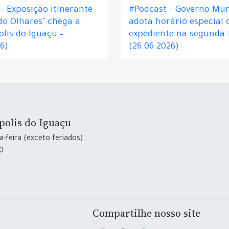
– Exposição itinerante
#Podcast – Governo Mun
do Olhares" chega a
adota horário especial 
lis do Iguaçu –
expediente na segunda-f
26)
(26.06.2026)
polis do Iguaçu
-feira (exceto feriados)
30
Compartilhe nosso site