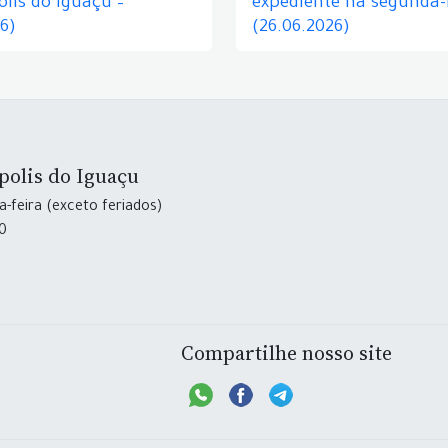
lis do Iguaçu –
expediente na segunda-f
26)
(26.06.2026)
polis do Iguaçu
-feira (exceto feriados)
30
Compartilhe nosso site