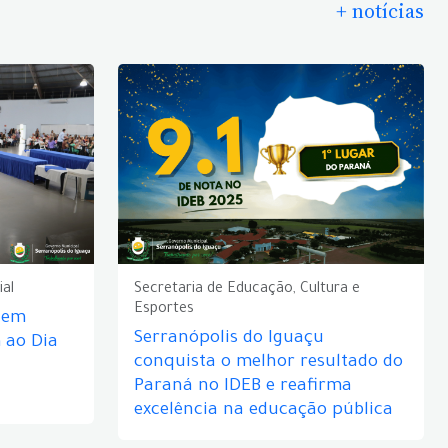
+ notícias
ial
Secretaria de Educação, Cultura e
Esportes
e em
Serranópolis do Iguaçu
ao Dia
conquista o melhor resultado do
Paraná no IDEB e reafirma
excelência na educação pública