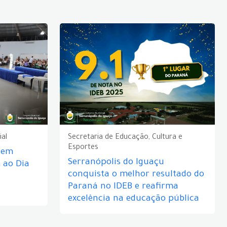
ial
Secretaria de Educação, Cultura e
Esportes
e em
Serranópolis do Iguaçu
ao Dia
conquista o melhor resultado do
Paraná no IDEB e reafirma
excelência na educação pública