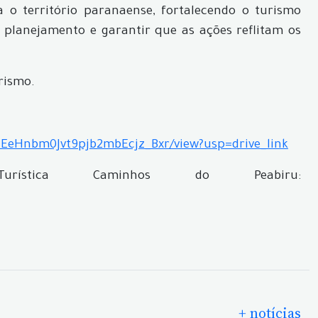
 o território paranaense, fortalecendo o turismo
 planejamento e garantir que as ações reflitam os
rismo.
PyZEeHnbm0Jvt9pjb2mbEcjz_Bxr/view?usp=drive_link
stica Caminhos do Peabiru:
+ notícias