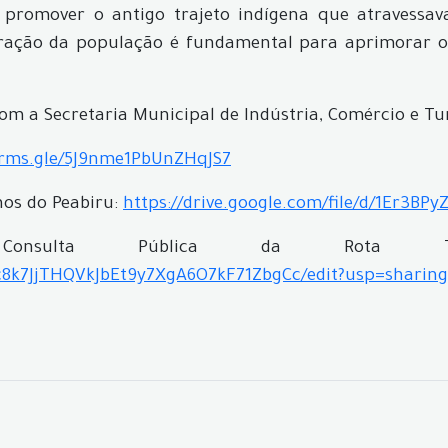
promover o antigo trajeto indígena que atravessava
aboração da população é fundamental para aprimorar o
m a Secretaria Municipal de Indústria, Comércio e Tu
orms.gle/5J9nme1PbUnZHqJS7
os do Peabiru:
https://drive.google.com/file/d/1Er3B
sulta Pública da Rota Turí
c8k7JjTHQVkJbEt9y7XgA6O7kF71ZbgCc/edit?usp=sharing