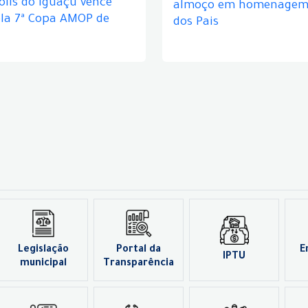
lis do Iguaçu vence
almoço em homenagem 
ela 7ª Copa AMOP de
dos Pais
Legislação
Portal da
E
IPTU
municipal
Transparência