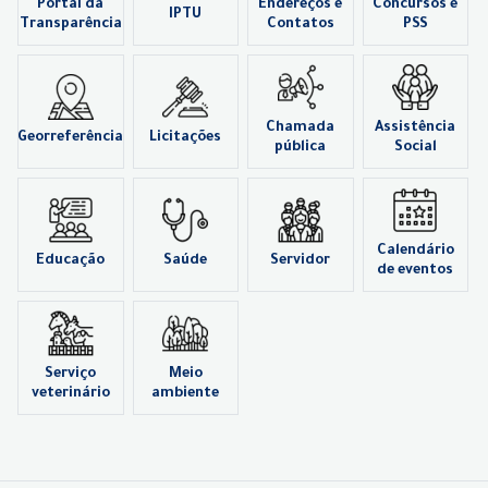
Portal da
Endereços e
Concursos e
IPTU
Transparência
Contatos
PSS
Chamada
Assistência
Georreferência
Licitações
pública
Social
Calendário
Educação
Saúde
Servidor
de eventos
Serviço
Meio
veterinário
ambiente