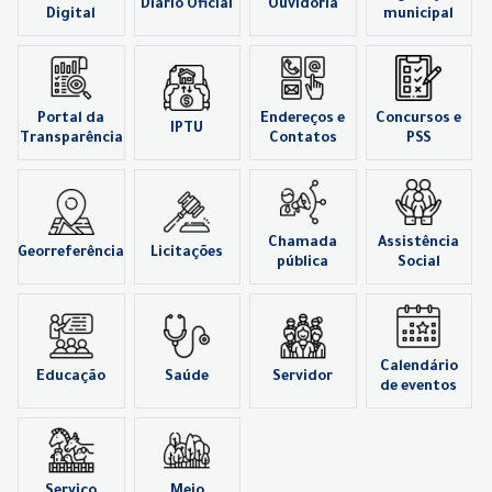
Diário Oficial
Ouvidoria
Digital
municipal
Portal da
Endereços e
Concursos e
IPTU
Transparência
Contatos
PSS
Chamada
Assistência
Georreferência
Licitações
pública
Social
Calendário
Educação
Saúde
Servidor
de eventos