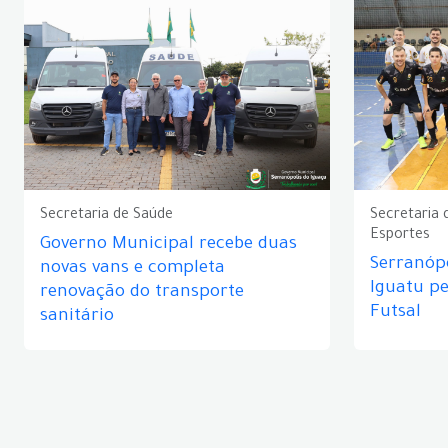
Secretaria de Saúde
Secretaria 
Esportes
Governo Municipal recebe duas
Serranópo
novas vans e completa
Iguatu p
renovação do transporte
Futsal
sanitário