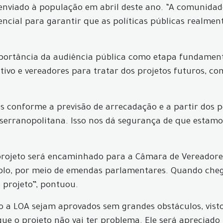
nviado à população em abril deste ano. “A comunidade
sencial para garantir que as políticas públicas realme
portância da audiência pública como etapa fundamenta
ivo e vereadores para tratar dos projetos futuros, co
 conforme a previsão de arrecadação e a partir dos p
serranopolitana. Isso nos dá segurança de que estamo
 projeto será encaminhado para a Câmara de Vereadore
mplo, por meio de emendas parlamentares. Quando cheg
projeto”, pontuou.
to a LOA sejam aprovados sem grandes obstáculos, vist
e o projeto não vai ter problema. Ele será apreciado p