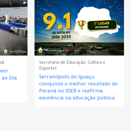
ial
Secretaria de Educação, Cultura e
Esportes
e em
Serranópolis do Iguaçu
ao Dia
conquista o melhor resultado do
Paraná no IDEB e reafirma
excelência na educação pública