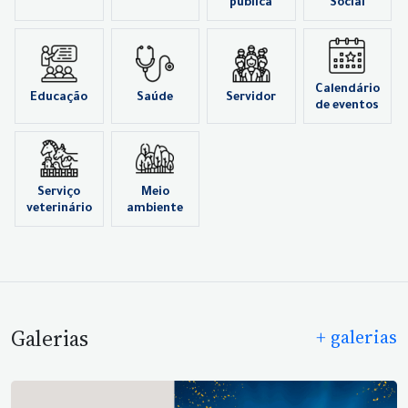
pública
Social
Calendário
Educação
Saúde
Servidor
de eventos
Serviço
Meio
veterinário
ambiente
Galerias
+ galerias