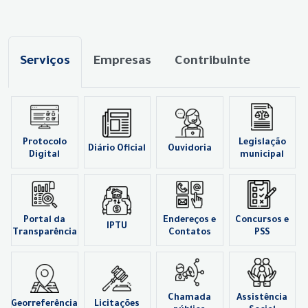
Serviços
Empresas
Contribuinte
Protocolo
Legislação
Diário Oficial
Ouvidoria
Digital
municipal
Portal da
Endereços e
Concursos e
IPTU
Transparência
Contatos
PSS
Chamada
Assistência
Georreferência
Licitações