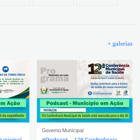
+ galerias
Governo Municipal
unicipal
#Podcast – 12ª Conferência