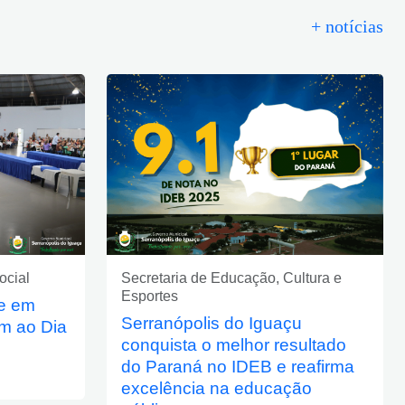
+ notícias
ocial
Secretaria de Educação, Cultura e
Esportes
ne em
Serranópolis do Iguaçu
m ao Dia
conquista o melhor resultado
do Paraná no IDEB e reafirma
excelência na educação