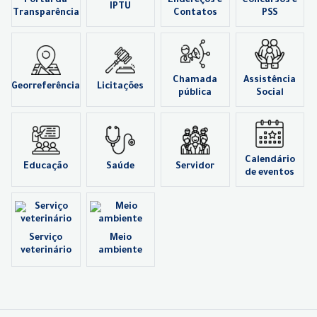
Portal da
Endereços e
Concursos e
IPTU
Transparência
Contatos
PSS
Chamada
Assistência
Georreferência
Licitações
pública
Social
Calendário
Educação
Saúde
Servidor
de eventos
Serviço
Meio
veterinário
ambiente