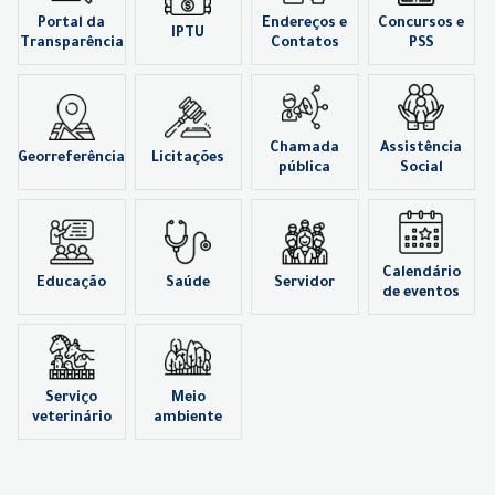
Portal da
Endereços e
Concursos e
IPTU
Transparência
Contatos
PSS
Chamada
Assistência
Georreferência
Licitações
pública
Social
Calendário
Educação
Saúde
Servidor
de eventos
Serviço
Meio
veterinário
ambiente