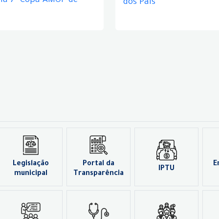
ela 7ª Copa AMOP de
dos Pais
Legislação
Portal da
E
IPTU
municipal
Transparência