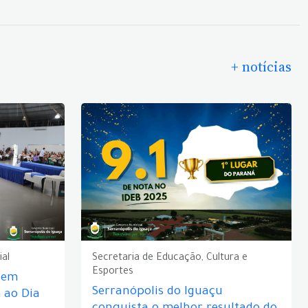
+ notícias
ial
Secretaria de Educação, Cultura e
Esportes
e em
Serranópolis do Iguaçu
ao Dia