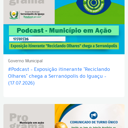
Governo Municipal
#Podcast – Exposição itinerante "Reciclando
Olhares" chega a Serranópolis do Iguaçu –
(17.07.2026)