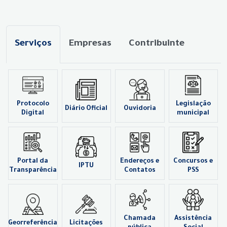
Serviços
Empresas
Contribuinte
Protocolo
Legislação
Diário Oficial
Ouvidoria
Digital
municipal
Portal da
Endereços e
Concursos e
IPTU
Transparência
Contatos
PSS
Chamada
Assistência
Georreferência
Licitações