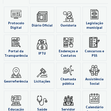
Protocolo
Legislação
Diário Oficial
Ouvidoria
Digital
municipal
Portal da
Endereços e
Concursos e
IPTU
Transparência
Contatos
PSS
Chamada
Assistência
Georreferência
Licitações
pública
Social
Calendário
Educação
Saúde
Servidor