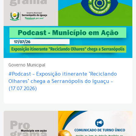
Governo Municipal
#Podcast – Exposição itinerante "Reciclando
Olhares" chega a Serranópolis do Iguaçu –
(17.07.2026)