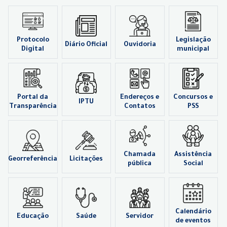
Protocolo
Legislação
Diário Oficial
Ouvidoria
Digital
municipal
Portal da
Endereços e
Concursos e
IPTU
Transparência
Contatos
PSS
Chamada
Assistência
Georreferência
Licitações
pública
Social
Calendário
Educação
Saúde
Servidor
de eventos