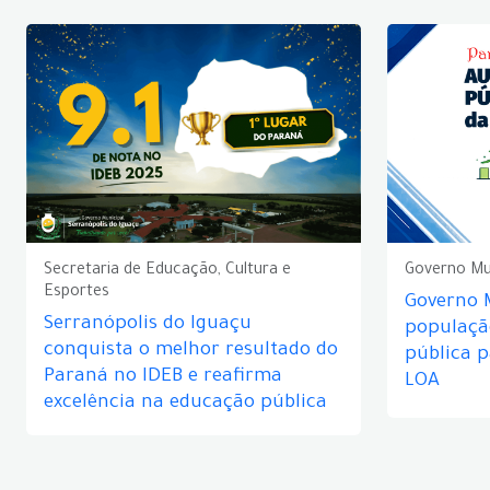
Secretaria de Educação, Cultura e
Governo Mu
Esportes
Governo 
Serranópolis do Iguaçu
populaçã
conquista o melhor resultado do
pública 
Paraná no IDEB e reafirma
LOA
excelência na educação pública