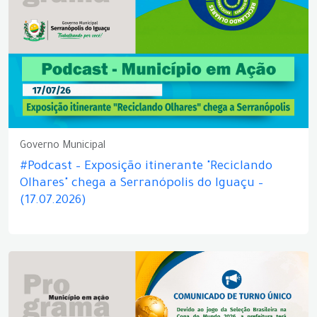
Governo Municipal
#Podcast – Exposição itinerante "Reciclando
Olhares" chega a Serranópolis do Iguaçu –
(17.07.2026)