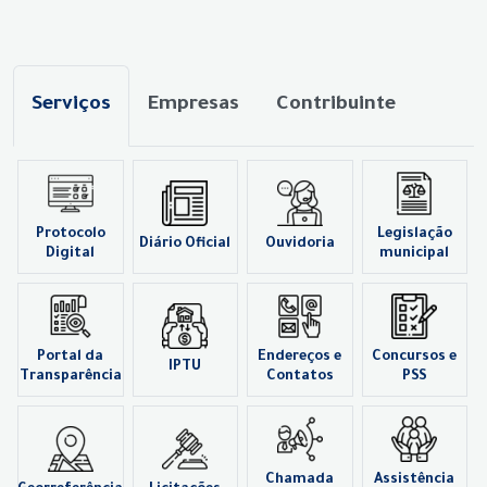
Serviços
Empresas
Contribuinte
Protocolo
Legislação
Diário Oficial
Ouvidoria
Digital
municipal
Portal da
Endereços e
Concursos e
IPTU
Transparência
Contatos
PSS
Chamada
Assistência