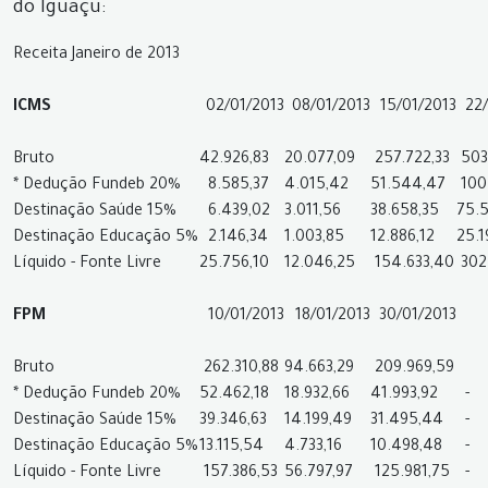
do Iguaçu:
Receita Janeiro de 2013
ICMS
02/01/2013
08/01/2013
15/01/2013
22
Bruto
42.926,83
20.077,09
257.722,33
503
* Dedução Fundeb 20%
8.585,37
4.015,42
51.544,47
100
Destinação Saúde 15%
6.439,02
3.011,56
38.658,35
75.5
Destinação Educação 5%
2.146,34
1.003,85
12.886,12
25.1
Líquido - Fonte Livre
25.756,10
12.046,25
154.633,40
302
FPM
10/01/2013
18/01/2013
30/01/2013
Bruto
262.310,88
94.663,29
209.969,59
* Dedução Fundeb 20%
52.462,18
18.932,66
41.993,92
-
Destinação Saúde 15%
39.346,63
14.199,49
31.495,44
-
Destinação Educação 5%
13.115,54
4.733,16
10.498,48
-
Líquido - Fonte Livre
157.386,53
56.797,97
125.981,75
-