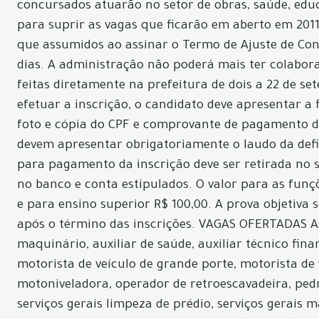
concursados atuarão no setor de obras, saúde, edu
para suprir as vagas que ficarão em aberto em 2011
que assumidos ao assinar o Termo de Ajuste de Con
dias. A administração não poderá mais ter colabor
feitas diretamente na prefeitura de dois a 22 de set
efetuar a inscrição, o candidato deve apresentar a
foto e cópia do CPF e comprovante de pagamento da
devem apresentar obrigatoriamente o laudo da defi
para pagamento da inscrição deve ser retirada no 
no banco e conta estipulados. O valor para as fun
e para ensino superior R$ 100,00. A prova objetiva 
após o término das inscrições. VAGAS OFERTADAS As 
maquinário, auxiliar de saúde, auxiliar técnico fina
motorista de veículo de grande porte, motorista de
motoniveladora, operador de retroescavadeira, pedre
serviços gerais limpeza de prédio, serviços gerais