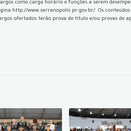
os cargos como carga horário e funções a serem desemp
página http://www.serranopolis.pr.gov.br/. Os conteúd
gos ofertados terão prova de título e/ou provas de ap