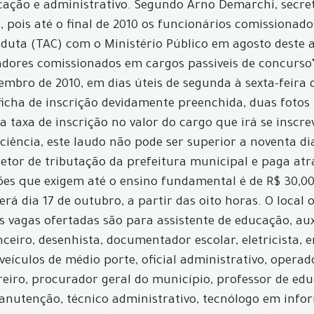
cação e administrativo. Segundo Arno Demarchi, secret
, pois até o final de 2010 os funcionários comissionad
duta (TAC) com o Ministério Público em agosto deste 
adores comissionados em cargos passiveis de concurso”
embro de 2010, em dias úteis de segunda à sexta-feira d
 ficha de inscrição devidamente preenchida, duas fotos
 taxa de inscrição no valor do cargo que irá se inscr
ciência, este laudo não pode ser superior a noventa 
setor de tributação da prefeitura municipal e paga at
ções que exigem até o ensino fundamental é de R$ 30,0
será dia 17 de outubro, a partir das oito horas. O loca
vagas ofertadas são para assistente de educação, auxi
nceiro, desenhista, documentador escolar, eletricista, 
 veículos de médio porte, oficial administrativo, oper
iro, procurador geral do município, professor de educa
 manutenção, técnico administrativo, tecnólogo em inf