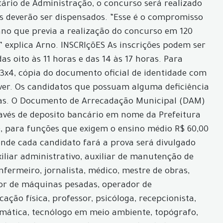
ário de Administração, o concurso será realizado
os deverão ser dispensados. “Esse é o compromisso
ano que previa a realização do concurso em 120
 explica Arno. INSCRIçõES As inscrições podem ser
as oito às 11 horas e das 14 às 17 horas. Para
 3x4, cópia do documento oficial de identidade com
ever. Os candidatos que possuam alguma deficiência
dias. O Documento de Arrecadação Municipal (DAM)
ravés de deposito bancário em nome da Prefeitura
0, para funções que exigem o ensino médio R$ 60,00
l onde cada candidato fará a prova será divulgado
liar administrativo, auxiliar de manutenção de
enfermeiro, jornalista, médico, mestre de obras,
ador de máquinas pesadas, operador de
ção física, professor, psicóloga, recepcionista,
ormática, tecnólogo em meio ambiente, topógrafo,