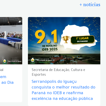
+ notícias
ial
Secretaria de Educação, Cultura e
Esportes
e em
Serranópolis do Iguaçu
ao Dia
conquista o melhor resultado do
Paraná no IDEB e reafirma
excelência na educação pública