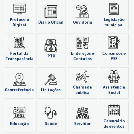
Protocolo
Legislação
Diário Oficial
Ouvidoria
Digital
municipal
Portal da
Endereços e
Concursos e
IPTU
Transparência
Contatos
PSS
Chamada
Assistência
Georreferência
Licitações
pública
Social
Calendário
Educação
Saúde
Servidor
de eventos