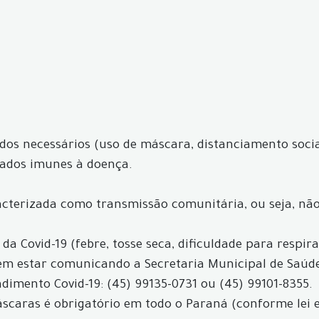
os necessários (uso de máscara, distanciamento socia
rados imunes à doença.
acterizada como transmissão comunitária, ou seja, não 
a Covid-19 (febre, tosse seca, dificuldade para respir
evem estar comunicando a Secretaria Municipal de Saú
dimento Covid-19: (45) 99135-0731 ou (45) 99101-8355.
máscaras é obrigatório em todo o Paraná (conforme lei 