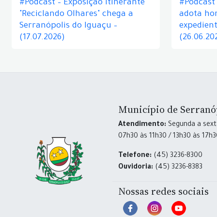
#Podcast – Exposição itinerante
#Podcast
"Reciclando Olhares" chega a
adota hor
Serranópolis do Iguaçu –
expedient
(17.07.2026)
(26.06.20
Município de Serranó
Atendimento:
Segunda a sexta
07h30 às 11h30 / 13h30 às 17h
Telefone:
(45) 3236-8300
Ouvidoria:
(45) 3236-8383
Nossas redes sociais