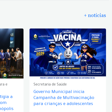
+ notícias
ura e
Secretaria de Saúde
Governo Municipal inicia
igia a
Campanha de Multivacinação
com
para crianças e adolescentes
nópolis