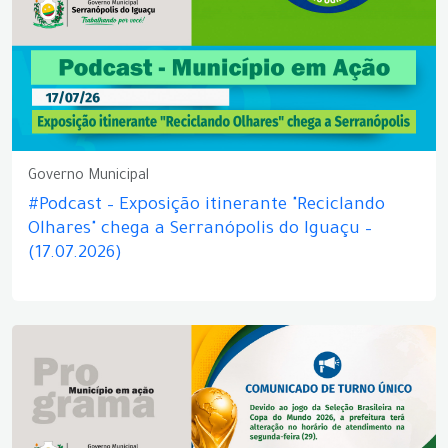
Governo Municipal
#Podcast – Exposição itinerante "Reciclando
Olhares" chega a Serranópolis do Iguaçu –
(17.07.2026)