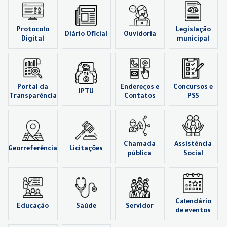
Protocolo
Legislação
Diário Oficial
Ouvidoria
Digital
municipal
Portal da
Endereços e
Concursos e
IPTU
Transparência
Contatos
PSS
Chamada
Assistência
Georreferência
Licitações
pública
Social
Calendário
Educação
Saúde
Servidor
de eventos