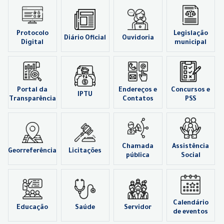
Protocolo
Legislação
Diário Oficial
Ouvidoria
Digital
municipal
Portal da
Endereços e
Concursos e
IPTU
Transparência
Contatos
PSS
Chamada
Assistência
Georreferência
Licitações
pública
Social
Calendário
Educação
Saúde
Servidor
de eventos