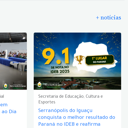
+ notícias
ial
Secretaria de Educação, Cultura e
Esportes
e em
Serranópolis do Iguaçu
ao Dia
conquista o melhor resultado do
Paraná no IDEB e reafirma