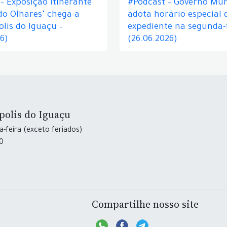
– Exposição itinerante
#Podcast – Governo Mun
do Olhares" chega a
adota horário especial 
lis do Iguaçu –
expediente na segunda-f
26)
(26.06.2026)
polis do Iguaçu
-feira (exceto feriados)
30
Compartilhe nosso site