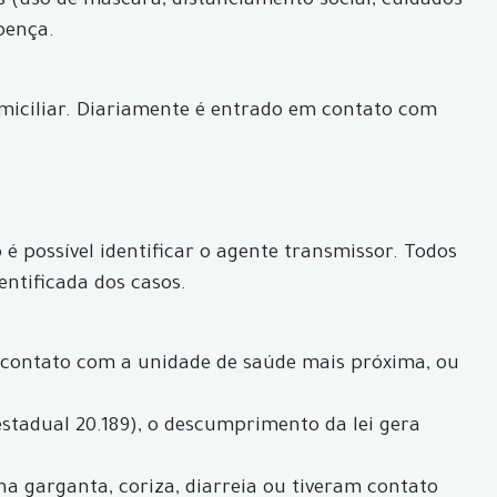
s (uso de máscara, distanciamento social, cuidados
oença.
iciliar. Diariamente é entrado em contato com
é possível identificar o agente transmissor. Todos
entificada dos casos.
 contato com a unidade de saúde mais próxima, ou
estadual 20.189), o descumprimento da lei gera
 na garganta, coriza, diarreia ou tiveram contato