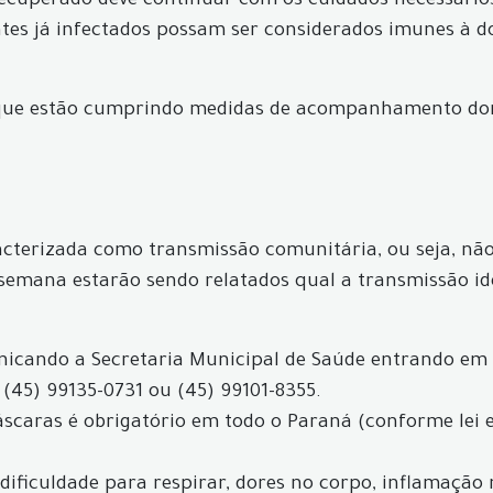
 recuperado deve continuar com os cuidados necessário
ntes já infectados possam ser considerados imunes à d
 que estão cumprindo medidas de acompanhamento dom
acterizada como transmissão comunitária, ou seja, não 
 semana estarão sendo relatados qual a transmissão id
icando a Secretaria Municipal de Saúde entrando em
 (45) 99135-0731 ou (45) 99101-8355.
máscaras é obrigatório em todo o Paraná (conforme lei 
, dificuldade para respirar, dores no corpo, inflamação