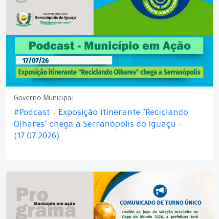
Governo Municipal
#Podcast – Exposição itinerante "Reciclando
Olhares" chega a Serranópolis do Iguaçu –
(17.07.2026)