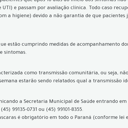
acientes que após 10 dias do início dos sintomas não 
 UTI) e passam por avaliação clínica. Todo caso recu
com a higiene) devido a não garantia de que pacientes
 que estão cumprindo medidas de acompanhamento dom
e sintomas.
acterizada como transmissão comunitária, ou seja, não 
 semana estarão sendo relatados qual a transmissão id
icando a Secretaria Municipal de Saúde entrando em
 (45) 99135-0731 ou (45) 99101-8355.
máscaras é obrigatório em todo o Paraná (conforme lei 