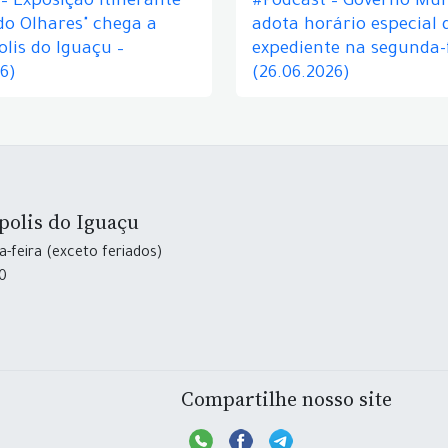
– Exposição itinerante
#Podcast – Governo Mun
do Olhares" chega a
adota horário especial 
lis do Iguaçu –
expediente na segunda-f
26)
(26.06.2026)
polis do Iguaçu
-feira (exceto feriados)
30
Compartilhe nosso site