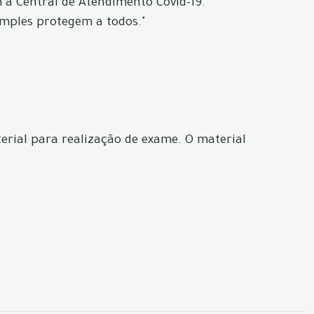
a Central de Atendimento Covid-19.
imples protegem a todos."
erial para realização de exame. O material