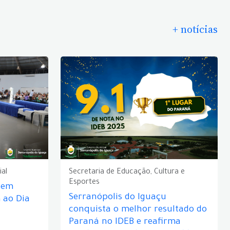
+ notícias
ial
Secretaria de Educação, Cultura e
Esportes
e em
Serranópolis do Iguaçu
ao Dia
conquista o melhor resultado do
Paraná no IDEB e reafirma