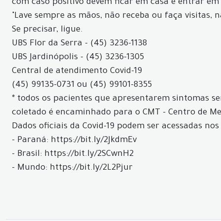
com caso positivo devem ficar em casa e entrar em
"Lave sempre as mãos, não receba ou faça visitas, 
Se precisar, ligue.
UBS Flor da Serra - (45) 3236-1138
UBS Jardinópolis - (45) 3236-1305
Central de atendimento Covid-19
(45) 99135-0731 ou (45) 99101-8355
* todos os pacientes que apresentarem sintomas ser
coletado é encaminhado para o CMT - Centro de Med
Dados oficiais da Covid-19 podem ser acessadas nos 
- Paraná: https://bit.ly/2JkdmEv
- Brasil: https://bit.ly/2SCwnH2
- Mundo: https://bit.ly/2L2Pjur