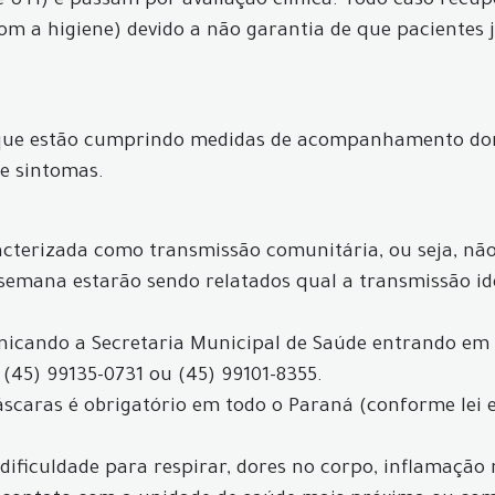
 UTI) e passam por avaliação clínica. Todo caso recu
com a higiene) devido a não garantia de que pacientes
 que estão cumprindo medidas de acompanhamento dom
e sintomas.
acterizada como transmissão comunitária, ou seja, não 
 semana estarão sendo relatados qual a transmissão id
icando a Secretaria Municipal de Saúde entrando em
 (45) 99135-0731 ou (45) 99101-8355.
máscaras é obrigatório em todo o Paraná (conforme lei 
, dificuldade para respirar, dores no corpo, inflamação