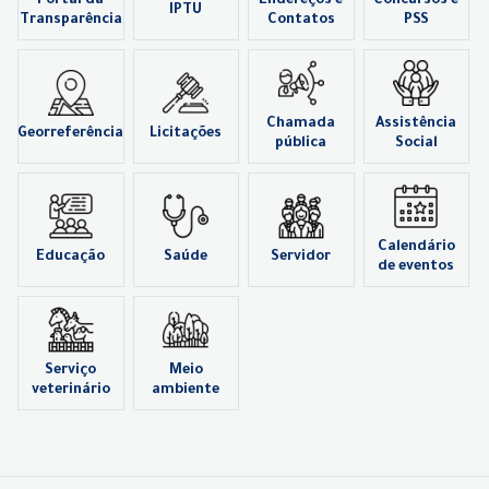
Portal da
Endereços e
Concursos e
IPTU
Transparência
Contatos
PSS
Chamada
Assistência
Georreferência
Licitações
pública
Social
Calendário
Educação
Saúde
Servidor
de eventos
Serviço
Meio
veterinário
ambiente