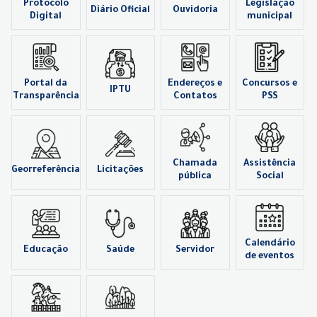
Protocolo
Legislação
Diário Oficial
Ouvidoria
Digital
municipal
Portal da
Endereços e
Concursos e
IPTU
Transparência
Contatos
PSS
Chamada
Assistência
Georreferência
Licitações
pública
Social
Calendário
Educação
Saúde
Servidor
de eventos