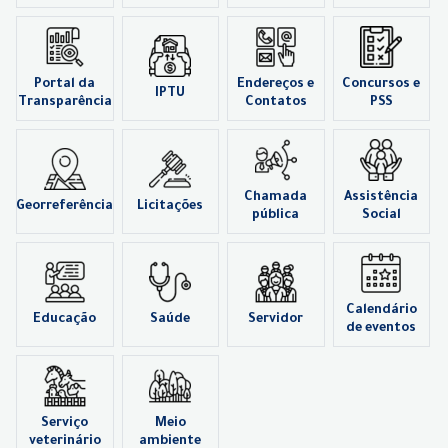
Portal da
Endereços e
Concursos e
IPTU
Transparência
Contatos
PSS
Chamada
Assistência
Georreferência
Licitações
pública
Social
Calendário
Educação
Saúde
Servidor
de eventos
Serviço
Meio
veterinário
ambiente