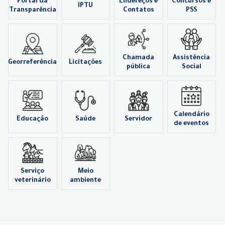
Portal da
Endereços e
Concursos e
IPTU
Transparência
Contatos
PSS
Chamada
Assistência
Georreferência
Licitações
pública
Social
Calendário
Educação
Saúde
Servidor
de eventos
Serviço
Meio
veterinário
ambiente