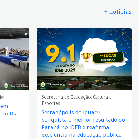
+ notícias
ial
Secretaria de Educação, Cultura e
Esportes
e em
Serranópolis do Iguaçu
ao Dia
conquista o melhor resultado do
Paraná no IDEB e reafirma
excelência na educação pública