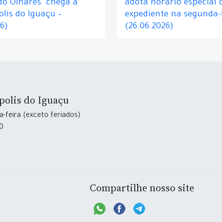
do Olhares" chega a
adota horário especial 
lis do Iguaçu –
expediente na segunda-f
26)
(26.06.2026)
polis do Iguaçu
-feira (exceto feriados)
30
Compartilhe nosso site