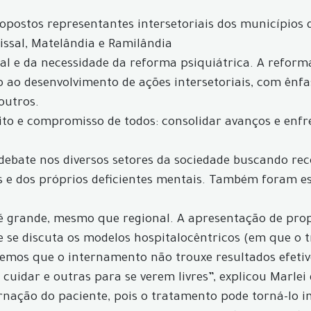
postos representantes intersetoriais dos municípios d
issal, Matelândia e Ramilândia
l e da necessidade da reforma psiquiátrica. A reforma
ao desenvolvimento de ações intersetoriais, com ênfas
outros.
eito e compromisso de todos: consolidar avanços e enfr
 debate nos diversos setores da sociedade buscando rec
es e dos próprios deficientes mentais. Também foram e
é grande, mesmo que regional. A apresentação de prop
 se discuta os modelos hospitalocêntricos (em que o t
bemos que o internamento não trouxe resultados efetiv
 cuidar e outras para se verem livres”, explicou Marle
rnação do paciente, pois o tratamento pode torná-lo 