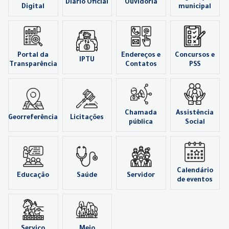
Diário Oficial
Ouvidoria
Digital
municipal
Portal da
Endereços e
Concursos e
IPTU
Transparência
Contatos
PSS
Chamada
Assistência
Georreferência
Licitações
pública
Social
Calendário
Educação
Saúde
Servidor
de eventos
Serviço
Meio