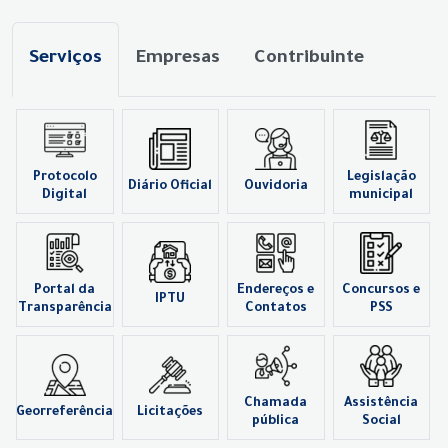
Serviços
Empresas
Contribuinte
Protocolo
Legislação
Diário Oficial
Ouvidoria
Digital
municipal
Portal da
Endereços e
Concursos e
IPTU
Transparência
Contatos
PSS
Chamada
Assistência
Georreferência
Licitações
pública
Social