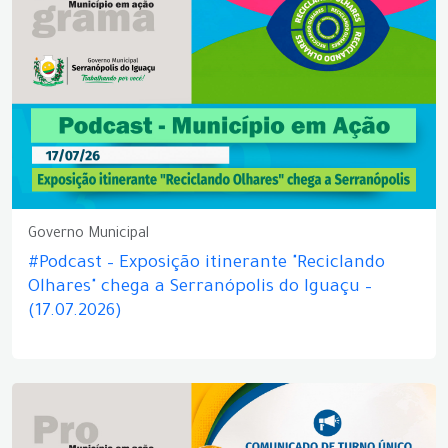
Governo Municipal
#Podcast – Exposição itinerante "Reciclando
Olhares" chega a Serranópolis do Iguaçu –
(17.07.2026)