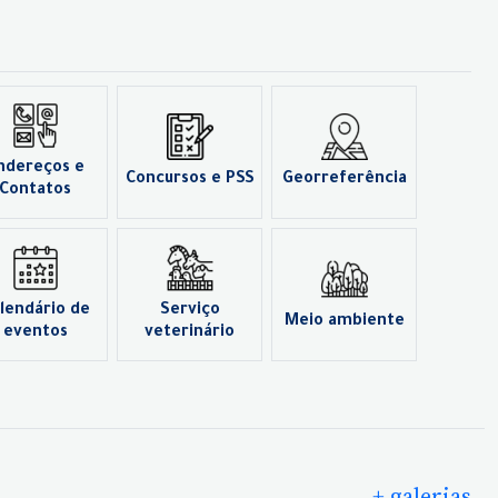
ndereços e
Concursos e PSS
Georreferência
Contatos
lendário de
Serviço
Meio ambiente
eventos
veterinário
+ galerias