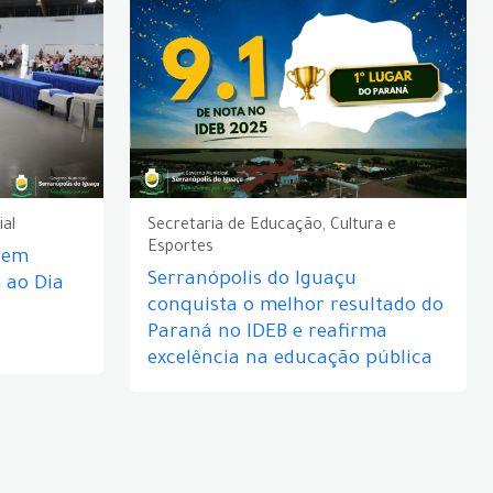
ial
Secretaria de Educação, Cultura e
Esportes
e em
Serranópolis do Iguaçu
ao Dia
conquista o melhor resultado do
Paraná no IDEB e reafirma
excelência na educação pública