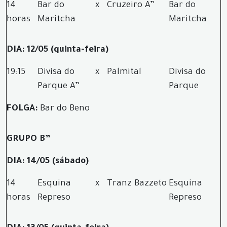
14
Bar do
x
Cruzeiro A”
Bar do
horas
Maritcha
Maritcha
DIA: 12/05 (quinta-feira)
19:15
Divisa do
x
Palmital
Divisa do
Parque A”
Parque
FOLGA:
Bar do Beno
GRUPO B”
DIA: 14/05 (sábado)
14
Esquina
x
Tranz Bazzeto
Esquina
horas
Represo
Represo