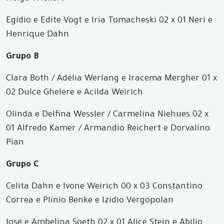
Egidio e Edite Vogt e Iria Tomacheski
02
x
01
Neri e
Henrique Dahn
Grupo B
Clara Both / Adélia Werlang e Iracema Mergher
01
x
02
Dulce Ghelere e Acilda Weirich
Olinda e Delfina Wessler / Carmelina Niehues
02
x
01
Alfredo Kamer / Armandio Reichert e Dorvalino
Pian
Grupo C
Celita Dahn e Ivone Weirich
00
x 03
Constantino
Correa e Plínio Benke e Izidio Vergopolan
José e Ambelina Soeth
02
x
01
Alice Stein e Abílio